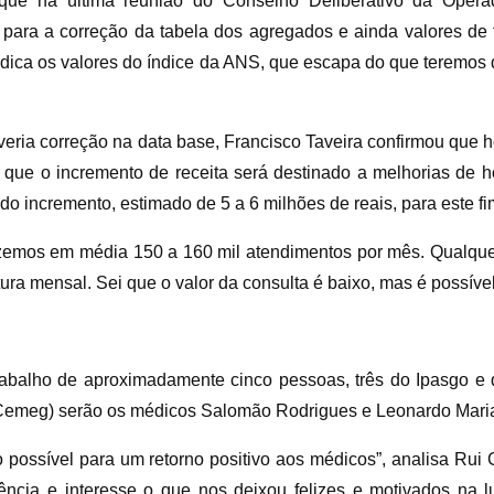
u que na última reunião do Conselho Deliberativo da Oper
para a correção da tabela dos agregados e ainda valores de 
dica os valores do índice da ANS, que escapa do que teremos de
veria correção na data base, Francisco Taveira confirmou que h
que o incremento de receita será destinado a melhorias de h
r do incremento, estimado de 5 a 6 milhões de reais, para este fim
azemos em média 150 a 160 mil atendimentos por mês. Qualque
ura mensal. Sei que o valor da consulta é baixo, mas é possível
e trabalho de aproximadamente cinco pessoas, três do Ipasgo 
(Cemeg) serão os médicos Salomão Rodrigues e Leonardo Mari
possível para um retorno positivo aos médicos”, analisa Rui 
ência e interesse o que nos deixou felizes e motivados na lu