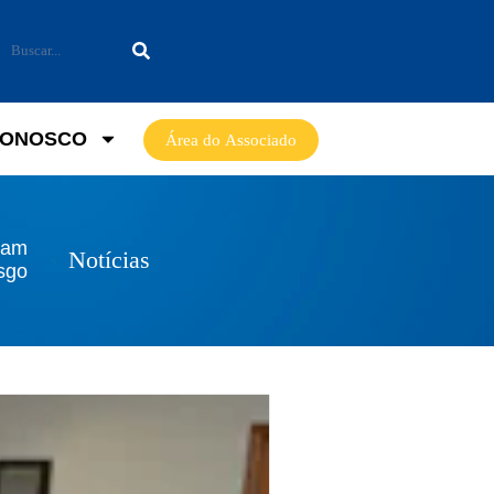
CONOSCO
Área do Associado
vam
Notícias
asgo