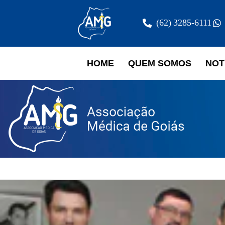
(62) 3285-6111
HOME
QUEM SOMOS
NOT