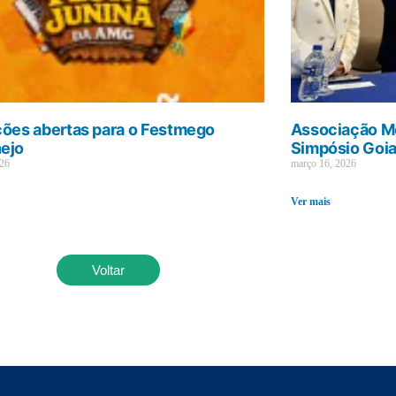
ções abertas para o Festmego
Associação Mé
ejo
Simpósio Goi
026
março 16, 2026
Ver mais
Voltar