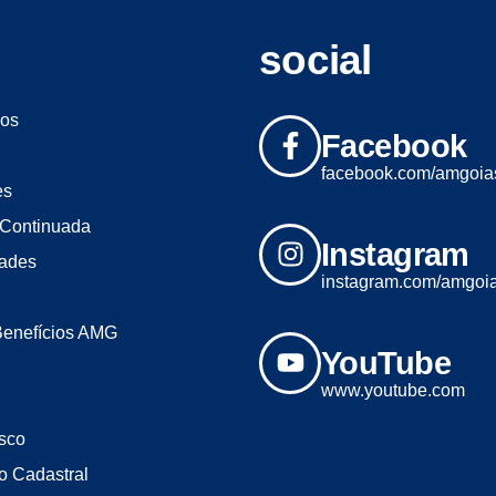
social
os
Facebook
facebook.com/amgoia
es
Continuada
Instagram
dades
instagram.com/amgoi
Benefícios AMG
YouTube
www.youtube.com
sco
o Cadastral