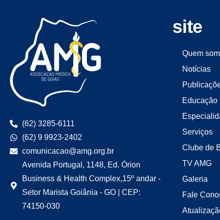
site
Quem som
Notícias
Publicaçõ
Educação 
Especiali
(62) 3285-6111
Serviços
(62) 9 9923-2402
Clube de 
comunicacao@amg.org.br
TV AMG
Avenida Portugal, 1148, Ed. Órion
Business & Health Complex,15º andar -
Galeria
Setor Marista Goiânia - GO | CEP:
Fale Cono
74150-030
Atualizaçã