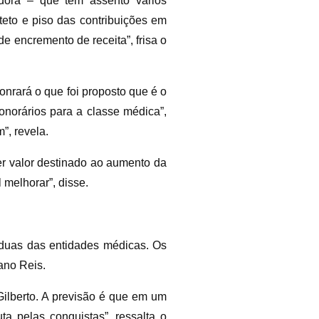
adora – que tem assento vários
teto e piso das contribuições em
 encremento de receita”, frisa o
onrará o que foi proposto que é o
onorários para a classe médica”,
”, revela.
r valor destinado ao aumento da
 melhorar”, disse.
e duas das entidades médicas. Os
ano Reis.
Gilberto. A previsão é que em um
ta pelas conquistas”, ressalta o