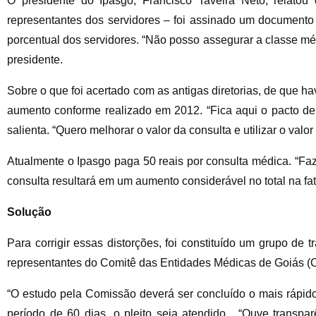
O presidente do Ipasgo, Francisco Taveira Neto, relato
representantes dos servidores – foi assinado um documento 
porcentual dos servidores. “Não posso assegurar a classe mé
presidente.
Sobre o que foi acertado com as antigas diretorias, de que ha
aumento conforme realizado em 2012. “Fica aqui o pacto de 
salienta. “Quero melhorar o valor da consulta e utilizar o valo
Atualmente o Ipasgo paga 50 reais por consulta médica. “F
consulta resultará em um aumento considerável no total na fat
Solução
Para corrigir essas distorções, foi constituído um grupo d
representantes do Comitê das Entidades Médicas de Goiás 
“O estudo pela Comissão deverá ser concluído o mais rápido 
período de 60 dias, o pleito seja atendido. “Ouve transpar