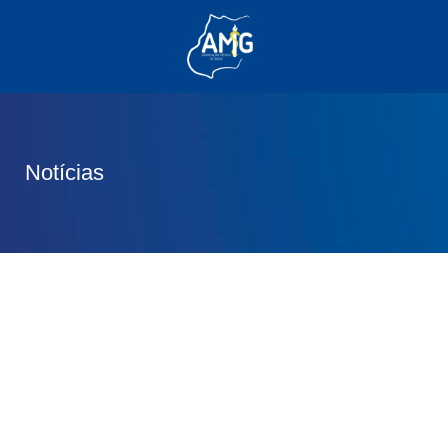
(62) 3285-6111
(62) 99830-0805
contato@adm.amg.org.br
Notícias
Área do Associado