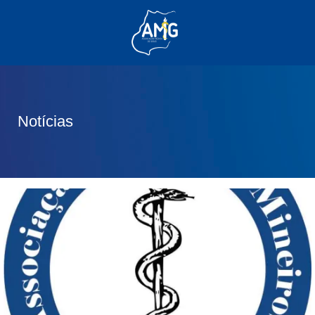
(62) 3285-6111
(62) 99830-0805
contato@adm.amg.org.br
Notícias
Área do Associado