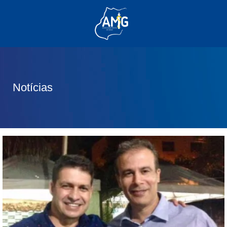
(62) 3285-6111
(62) 99830-0805
contato@adm.amg.org.br
Notícias
Área do Associado