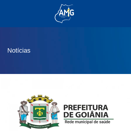
(62) 3285-6111
(62) 99830-0805
contato@adm.amg.org.br
Notícias
Área do Associado