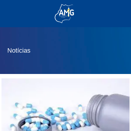
(62) 3285-6111
(62) 99830-0805
contato@adm.amg.org.br
Notícias
Área do Associado