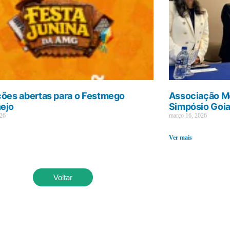
ções abertas para o Festmego
Associação Mé
ejo
Simpósio Goi
026
março 16, 2026
Ver mais
Voltar