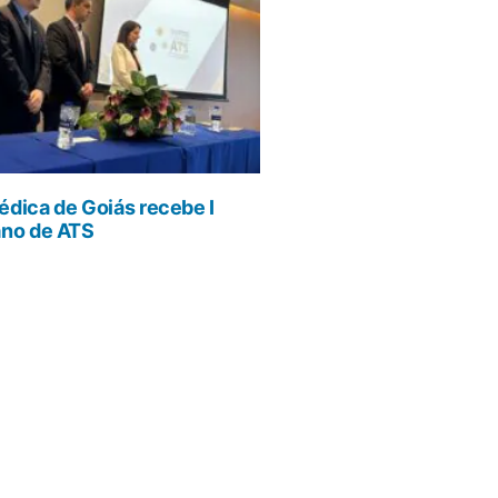
dica de Goiás recebe I
ano de ATS