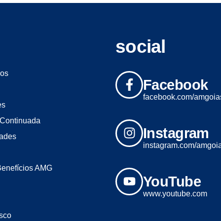
social
os
Facebook
facebook.com/amgoia
es
Continuada
Instagram
dades
instagram.com/amgoi
Benefícios AMG
YouTube
www.youtube.com
sco