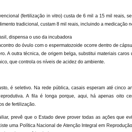
vencional (fertilização in vitro) custa de 6 mil a 15 mil reais
imento tradicional, custam 8 mil reais, incluindo a medicação n
asil, dispensa o uso da incubadora
ncontro do óvulo com o espermatozoide ocorre dentro de cápsu
ro. A outra técnica, de origem belga, substitui materiais caros u
ico, que controla os níveis de acidez do ambiente.
usto, é seletivo. Na rede pública, casais esperam até cinco an
produtiva. A fila é longa porque, aqui, há apenas oito cen
s de fertilização.
iliar, prevê que o Estado deve prover todas as ações que e
xiste uma Política Nacional de Atenção Integral em Reprodução 