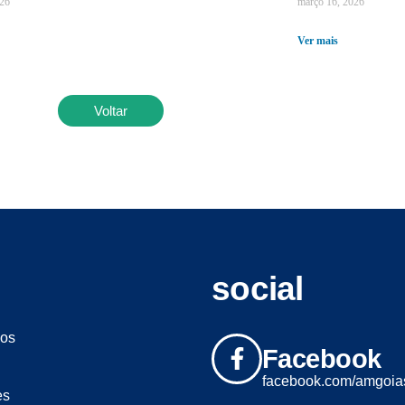
026
março 16, 2026
Ver mais
Voltar
social
os
Facebook
facebook.com/amgoia
es