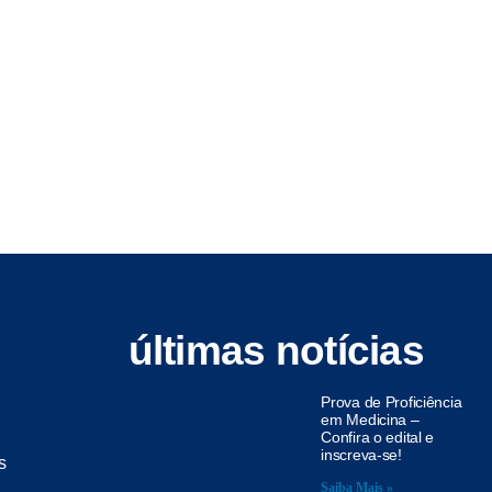
últimas notícias
Prova de Proficiência
em Medicina –
Confira o edital e
inscreva-se!
s
Saiba Mais »