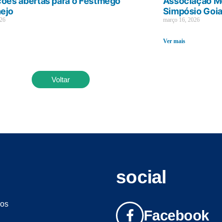
ções abertas para o Festmego
Associação Mé
ejo
Simpósio Goi
026
março 16, 2026
Ver mais
Voltar
social
os
Facebook