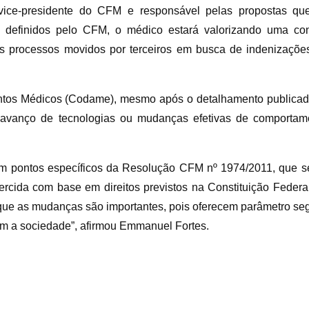
vice-presidente do CFM e responsável pelas propostas qu
os definidos pelo CFM, o médico estará valorizando uma con
ais processos movidos por terceiros em busca de indenizaçõe
tos Médicos (Codame), mesmo após o detalhamento publicado, 
o avanço de tecnologias ou mudanças efetivas de comporta
 em pontos específicos da Resolução CFM nº 1974/2011, que
cida com base em direitos previstos na Constituição Federal
que as mudanças são importantes, pois oferecem parâmetro se
om a sociedade”, afirmou Emmanuel Fortes.