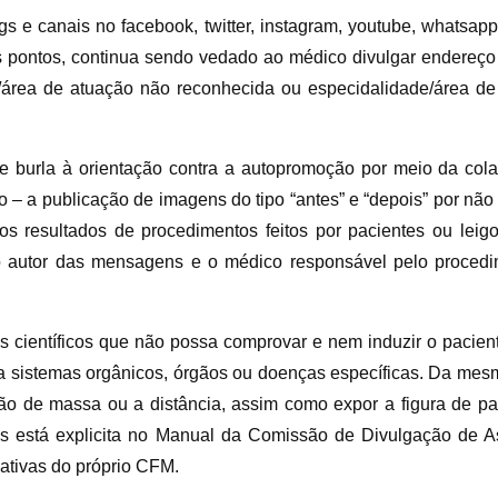
s e canais no facebook, twitter, instagram, youtube, whatsapp
pontos, continua sendo vedado ao médico divulgar endereço e 
e/área de atuação não reconhecida ou especidalidade/área de
e burla à orientação contra a autopromoção por meio da col
– a publicação de imagens do tipo “antes” e “depois” por não
aos resultados de procedimentos feitos por pacientes ou lei
e o autor das mensagens e o médico responsável pelo proced
s científicos que não possa comprovar e nem induzir o paciente
 sistemas orgânicos, órgãos ou doenças específicas. Da mesm
ão de massa ou a distância, assim como expor a figura de pac
ros está explicita no Manual da Comissão de Divulgação de 
ativas do próprio CFM.