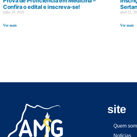
Prova de Proficiência em Medicina –
Inscri
Confira o edital e inscreva-se!
Sertan
julho 29, 2026
abril 22, 2
Ver mais
Ver mais
site
Quem som
Notícias