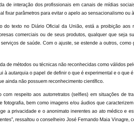
da de interação dos profissionais em canais de mídias socia
l fixar parâmetros para evitar o apelo ao sensacionalismo ou
 do texto no Diário Oficial da União, está a proibição aos m
presas comerciais ou de seus produtos, qualquer que seja sua
rviços de saúde. Com o ajuste, se estende a outros, como ge
da de métodos ou técnicas não reconhecidas como válidos pel
ui à autarquia o papel de definir o que é experimental e o que é
que ainda não possuem reconhecimento científico.
om respeito aos autorretratos (selfies) em situações de t
 de fotografia, bem como imagens e/ou áudios que caracterize
ge a privacidade e o anonimato inerentes ao ato médico e est
ientes”, ressaltou o conselheiro José Fernando Maia Vinagre