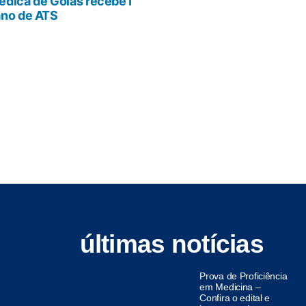
dica de Goiás recebe I
ano de ATS
últimas notícias
Prova de Proficiência
em Medicina –
Confira o edital e