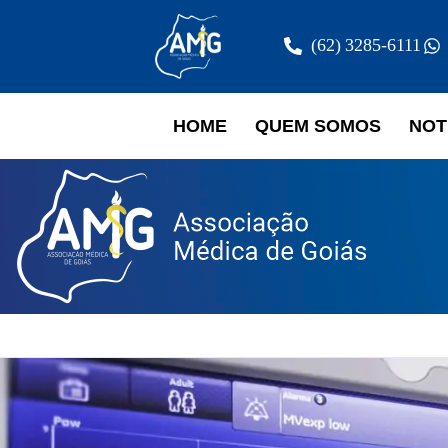
(62) 3285-6111
HOME
QUEM SOMOS
NOT