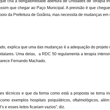
 que cria a obrigatoriedade abertura de Unidades de Terapia I
, assim que chegar ao Paço Municipal. A previsão é que chegue
oio da Prefeitura de Goiânia, mas necessita de mudanças em 
do, explica que uma das mudanças é a adequação do projeto m
italares. Uma delas, a RDC 50 regulamenta a terapia intensi
sclarece Fernando Machado.
aves técnicos e que da forma como está a proposta se torna 
omo exemplos hospitais psiquiátricos, oftalmológicos, além
e esses leitos ficariam vazios”, diz.