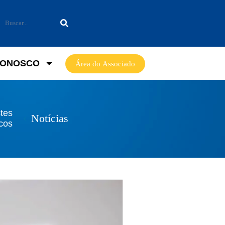
CONOSCO
Área do Associado
stes
Notícias
icos