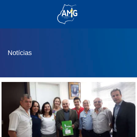
(62) 3285-6111
(62) 99830-0805
contato@adm.amg.org.br
Notícias
Área do Associado