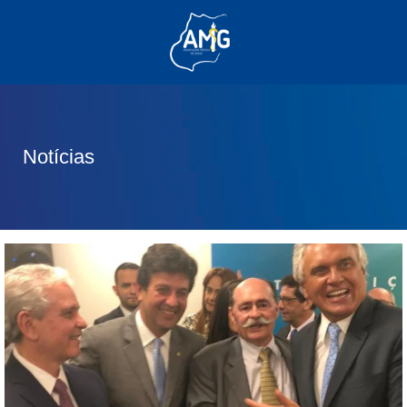
(62) 3285-6111
(62) 99830-0805
contato@adm.amg.org.br
Notícias
Área do Associado