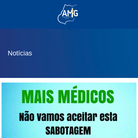
(62) 3285-6111
(62) 99830-0805
contato@adm.amg.org.br
Notícias
Área do Associado