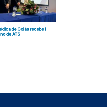
dica de Goiás recebe I
ano de ATS