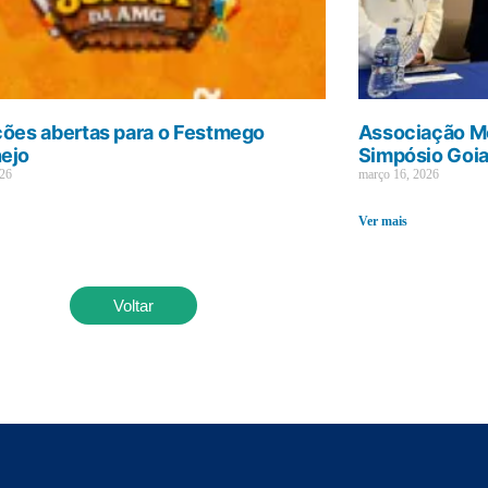
ções abertas para o Festmego
Associação Mé
ejo
Simpósio Goi
026
março 16, 2026
Ver mais
Voltar