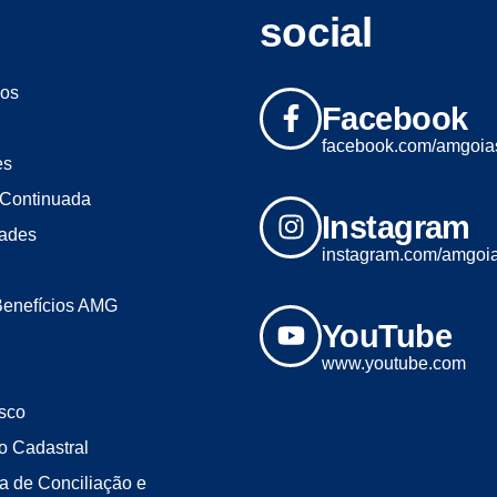
social
os
Facebook
facebook.com/amgoia
es
Continuada
Instagram
dades
instagram.com/amgoi
Benefícios AMG
YouTube
www.youtube.com
sco
o Cadastral
a de Conciliação e