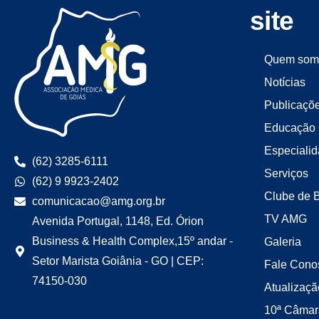
site
Quem som
Notícias
Publicaçõ
Educação 
Especiali
(62) 3285-6111
Serviços
(62) 9 9923-2402
Clube de 
comunicacao@amg.org.br
TV AMG
Avenida Portugal, 1148, Ed. Órion
Business & Health Complex,15º andar -
Galeria
Setor Marista Goiânia - GO | CEP:
Fale Cono
74150-030
Atualizaçã
10ª Câmar