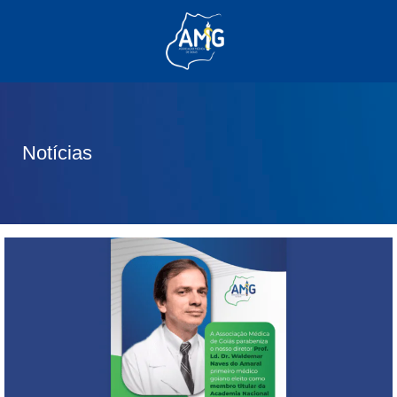
(62) 3285-6111
(62) 99830-0805
contato@adm.amg.org.br
Notícias
Área do Associado