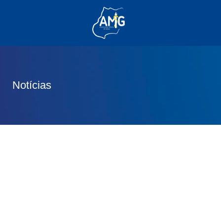
(62) 3285-6111
(62) 99830-0805
contato@adm.amg.org.br
Notícias
Área do Associado