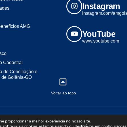
Instagram
dades
instagram.com/amgoi
Benefícios AMG
YouTube
www.youtube.com
sco
o Cadastral
a de Conciliação e
m de Goiânia-GO
Voltar ao topo
2023 - Todos os direitos reservados. Desenvolvido por ALL LINE MÍDI
lhe proporcionar a melhor experiência no nosso site.
s sobre quais cookies estamos usando ou desligá-los em
configurações