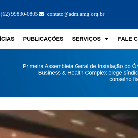
(62) 99830-0805
contato@adm.amg.org.br
ÍCIAS
PUBLICAÇÕES
SERVIÇOS
FALE 
Primeira Assembleia Geral de Instalação do Ó
Business & Health Complex elege síndic
conselho fi