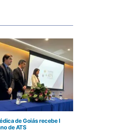
dica de Goiás recebe I
ano de ATS