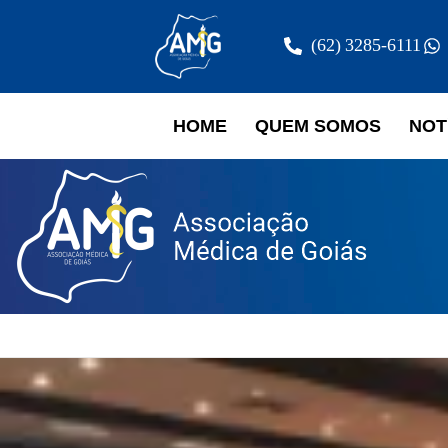
(62) 3285-6111
HOME
QUEM SOMOS
NOT