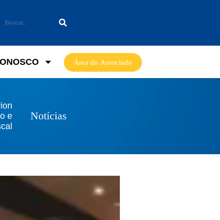
CONOSCO
Área do Associado
rion
Notícias
o e
scal