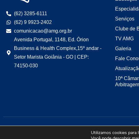
Especiali
(62) 3285-6111
Serviços
(62) 9 9923-2402
Clube de 
comunicacao@amg.org.br
TV AMG
Avenida Portugal, 1148, Ed. Órion
Business & Health Complex,15º andar -
Galeria
Setor Marista Goiânia - GO | CEP:
Fale Cono
74150-030
Atualizaçã
10ª Câmar
Arbitrage
Utilizamos cookies para 
Você pode descobrir mai