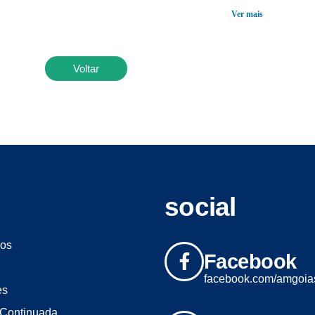
Ver mais
Voltar
social
os
Facebook
facebook.com/amgoia
es
Continuada