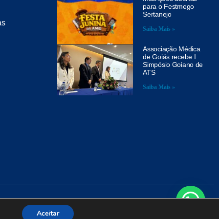
para o Festmego
Sertanejo
as
Saiba Mais »
Associação Médica
de Goiás recebe I
Simpósio Goiano de
ATS
Saiba Mais »
A
Aceitar
.