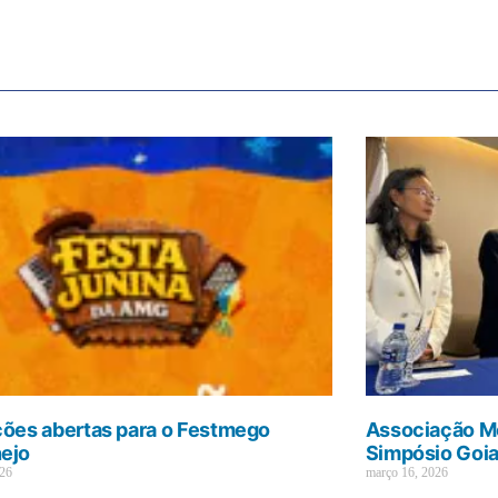
ções abertas para o Festmego
Associação Mé
ejo
Simpósio Goi
026
março 16, 2026