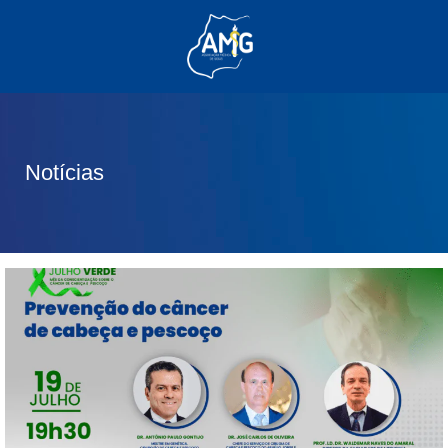
(62) 3285-6111
(62) 99830-0805
contato@adm.amg.org.br
Notícias
Área do Associado