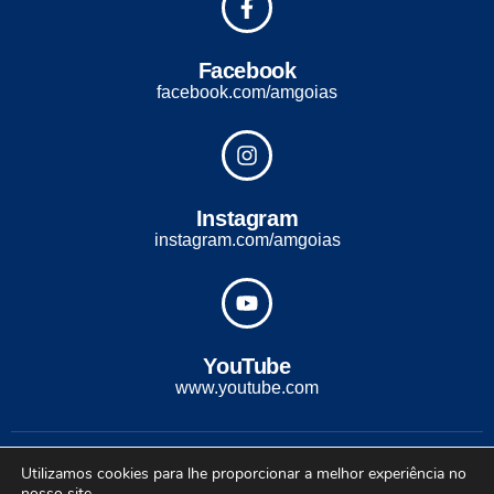
Facebook
facebook.com/amgoias
Instagram
instagram.com/amgoias
YouTube
www.youtube.com
2022 - Todos os direitos reservados. Desenvolvido com ♡ por
Utilizamos cookies para lhe proporcionar a melhor experiência no
Conexão Soluções Corporativas
nosso site.