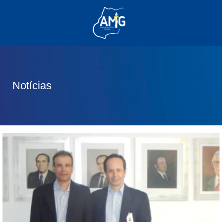
(62) 3285-6111
(62) 99830-0805
contato@adm.amg.org.br
Notícias
Área do Associado