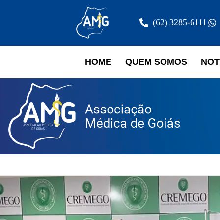
(62) 3285-6111
HOME
QUEM SOMOS
NOT