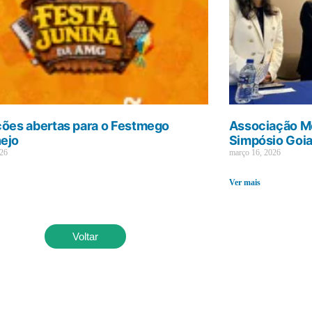
ções abertas para o Festmego
Associação Mé
ejo
Simpósio Goi
026
março 16, 2026
Ver mais
Voltar