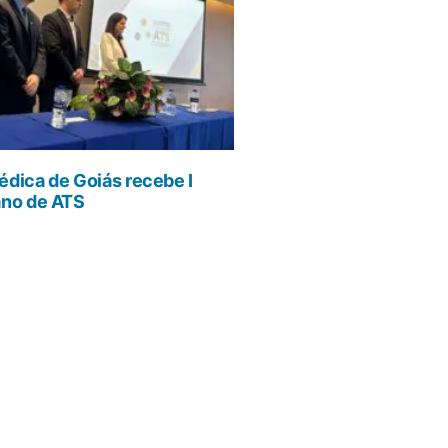
dica de Goiás recebe I
ano de ATS