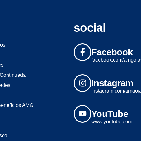
social
os
Facebook
facebook.com/amgoia
es
Continuada
Instagram
dades
instagram.com/amgoi
Benefícios AMG
YouTube
www.youtube.com
sco