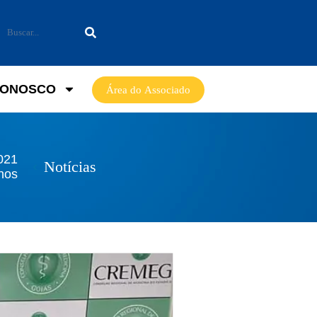
CONOSCO
Área do Associado
021
Notícias
anos