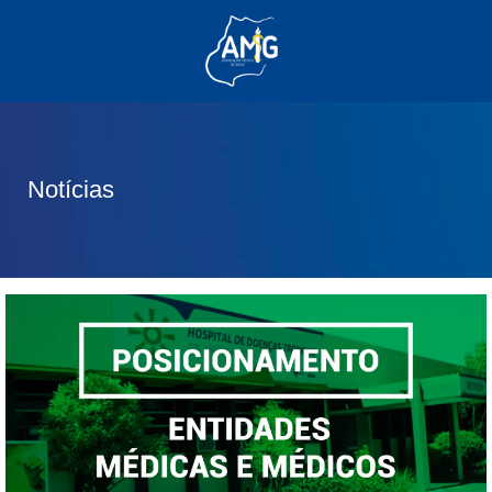
(62) 3285-6111
(62) 99830-0805
contato@adm.amg.org.br
Notícias
Área do Associado