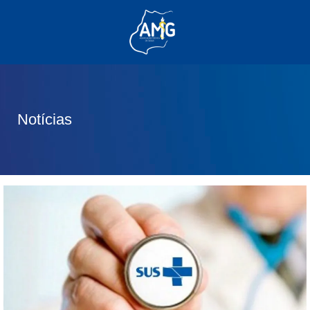
(62) 3285-6111
(62) 99830-0805
contato@adm.amg.org.br
Notícias
Área do Associado