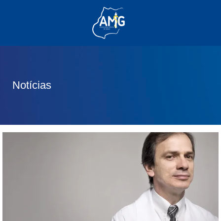
(62) 3285-6111
(62) 99830-0805
contato@adm.amg.org.br
Notícias
Área do Associado