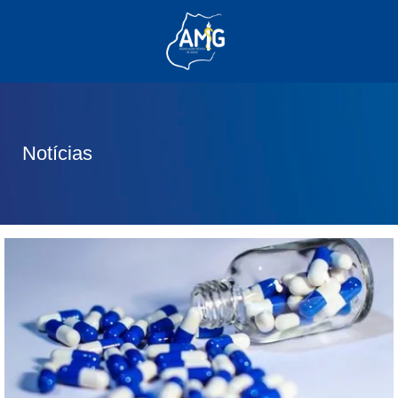
(62) 3285-6111
(62) 99830-0805
contato@adm.amg.org.br
Notícias
Área do Associado