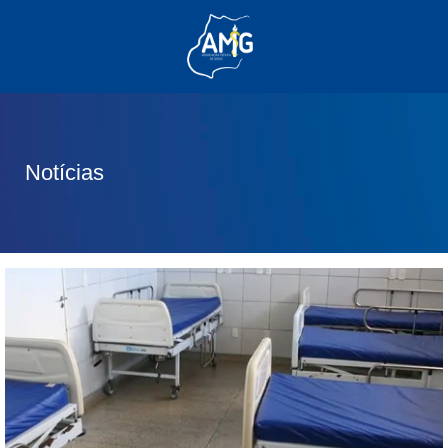
(62) 3285-6111
(62) 99830-0805
contato@adm.amg.org.br
Notícias
Área do Associado