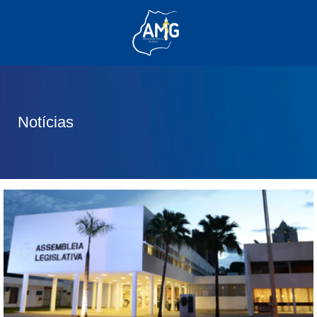
(62) 3285-6111
(62) 99830-0805
contato@adm.amg.org.br
Notícias
Área do Associado