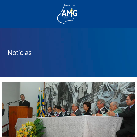
(62) 3285-6111
(62) 99830-0805
contato@adm.amg.org.br
Notícias
Área do Associado