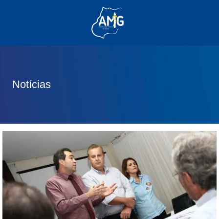
(62) 3285-6111
(62) 99830-0805
contato@adm.amg.org.br
Notícias
Área do Associado