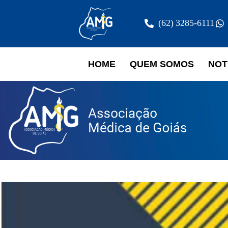
(62) 3285-6111
HOME
QUEM SOMOS
NOT