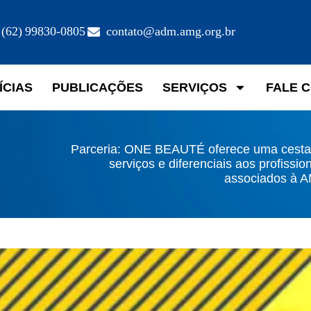
(62) 99830-0805
contato@adm.amg.org.br
ÍCIAS
PUBLICAÇÕES
SERVIÇOS
FALE 
Parceria: ONE BEAUTÉ oferece uma cesta
serviços e diferenciais aos profissio
associados à 