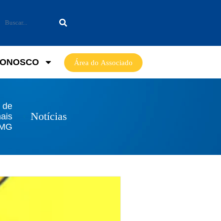
CONOSCO
Área do Associado
 de
Notícias
nais
AMG