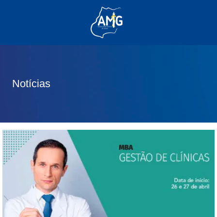
(62) 3285-6111
(62) 99830-0805
contato@adm.amg.org.br
Notícias
Área do Associado