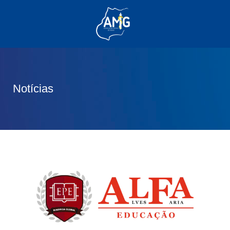
(62) 3285-6111
(62) 99830-0805
contato@adm.amg.org.br
Notícias
Área do Associado