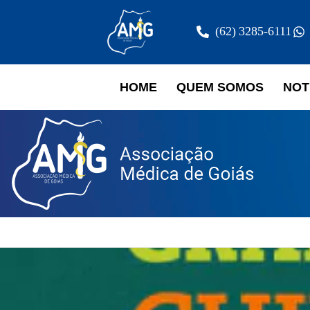
(62) 3285-6111
HOME
QUEM SOMOS
NOT