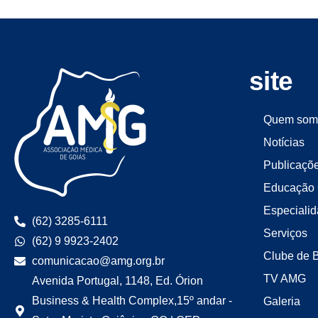
site
Quem som
Notícias
Publicaçõ
Educação 
Especiali
(62) 3285-6111
Serviços
(62) 9 9923-2402
Clube de 
comunicacao@amg.org.br
TV AMG
Avenida Portugal, 1148, Ed. Órion
Business & Health Complex,15º andar -
Galeria