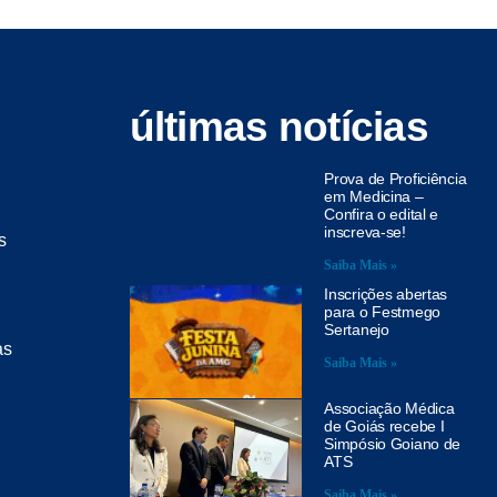
últimas notícias
Prova de Proficiência
em Medicina –
Confira o edital e
inscreva-se!
s
Saiba Mais »
Inscrições abertas
para o Festmego
Sertanejo
as
Saiba Mais »
Associação Médica
de Goiás recebe I
Simpósio Goiano de
ATS
Saiba Mais »