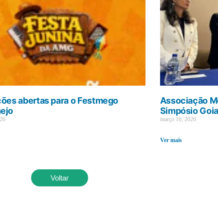
ções abertas para o Festmego
Associação Mé
ejo
Simpósio Goi
026
março 16, 2026
Ver mais
Voltar