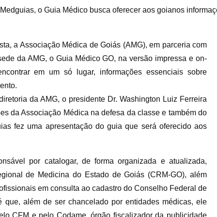
Medguias, o Guia Médico busca oferecer aos goianos informaç
lista, a Associação Médica de Goiás (AMG), em parceria com
sede da AMG, o Guia Médico GO, na versão impressa e on-
 encontrar em um só lugar, informações essenciais sobre
ento.
diretoria da AMG, o presidente Dr. Washington Luiz Ferreira
ções da Associação Médica na defesa da classe e também do
ias fez uma apresentação do guia que será oferecido aos
nsável por catalogar, de forma organizada e atualizada,
Regional de Medicina do Estado de Goiás (CRM-GO), além
ofissionais em consulta ao cadastro do Conselho Federal de
é que, além de ser chancelado por entidades médicas, ele
elo CFM e pelo Codame, órgão fiscalizador da publicidade