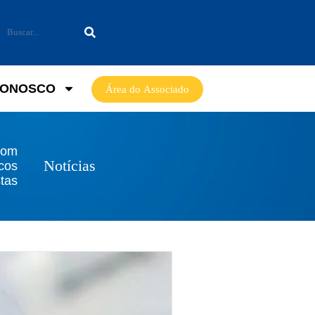
CONOSCO
Área do Associado
com
Notícias
icos
stas