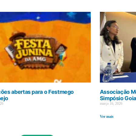
ções abertas para o Festmego
Associação Mé
ejo
Simpósio Goi
026
março 16, 2026
Ver mais