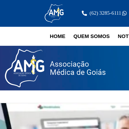
(62) 3285-6111
HOME
QUEM SOMOS
NOT