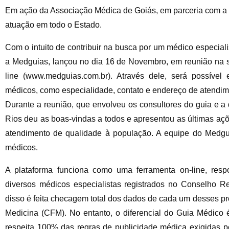
Em ação da Associação Médica de Goiás, em parceria com a 
atuação em todo o Estado.
Com o intuito de contribuir na busca por um médico especia
a Medguias, lançou no dia 16 de Novembro, em reunião na 
line (www.medguias.com.br). Através dele, será possível
médicos, como especialidade, contato e endereço de atendim
Durante a reunião, que envolveu os consultores do guia e a 
Rios deu as boas-vindas a todos e apresentou as últimas a
atendimento de qualidade à população. A equipe do Medgu
médicos.
A plataforma funciona como uma ferramenta on-line, respo
diversos médicos especialistas registrados no Conselho 
disso é feita checagem total dos dados de cada um desses pr
Medicina (CFM). No entanto, o diferencial do Guia Médico 
respeita 100% das regras de publicidade médica exigidas p