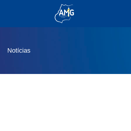
(62) 3285-6111
(62) 99830-0805
contato@adm.amg.org.br
Notícias
Área do Associado