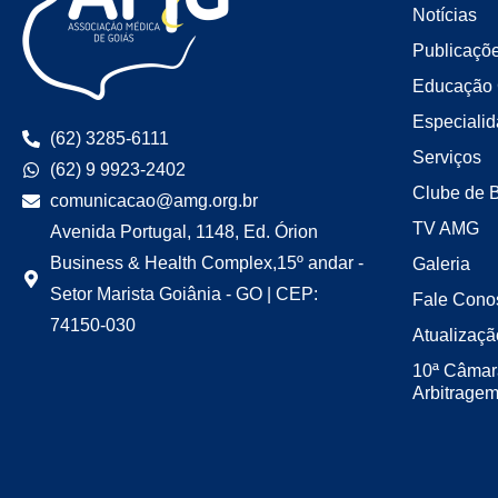
Notícias
Publicaçõ
Educação 
Especiali
(62) 3285-6111
Serviços
(62) 9 9923-2402
Clube de 
comunicacao@amg.org.br
TV AMG
Avenida Portugal, 1148, Ed. Órion
Business & Health Complex,15º andar -
Galeria
Setor Marista Goiânia - GO | CEP:
Fale Cono
74150-030
Atualizaçã
10ª Câmar
Arbitrage