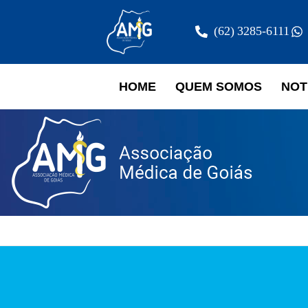
(62) 3285-6111
HOME
QUEM SOMOS
NOT