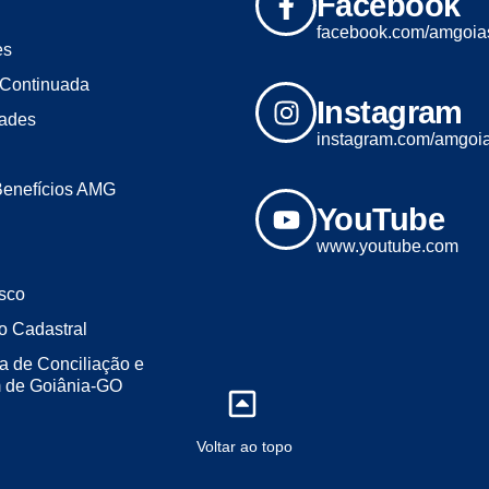
Facebook
facebook.com/amgoia
es
Continuada
Instagram
dades
instagram.com/amgoi
Benefícios AMG
YouTube
www.youtube.com
sco
o Cadastral
a de Conciliação e
m de Goiânia-GO
Voltar ao topo