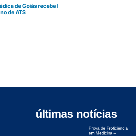
dica de Goiás recebe I
ano de ATS
últimas notícias
Prova de Proficiência
em Medicina –