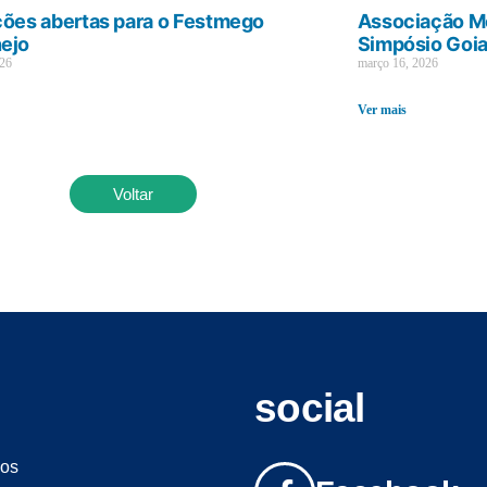
ções abertas para o Festmego
Associação Mé
ejo
Simpósio Goi
026
março 16, 2026
Ver mais
Voltar
social
os