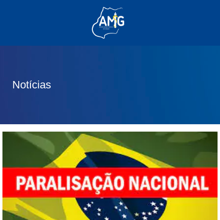
(62) 3285-6111
(62) 99830-0805
contato@adm.amg.org.br
Notícias
Área do Associado