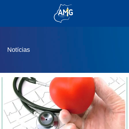
(62) 3285-6111
(62) 99830-0805
contato@adm.amg.org.br
Notícias
Área do Associado