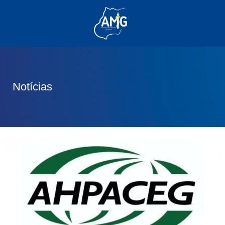
(62) 3285-6111
(62) 99830-0805
contato@adm.amg.org.br
Notícias
Área do Associado