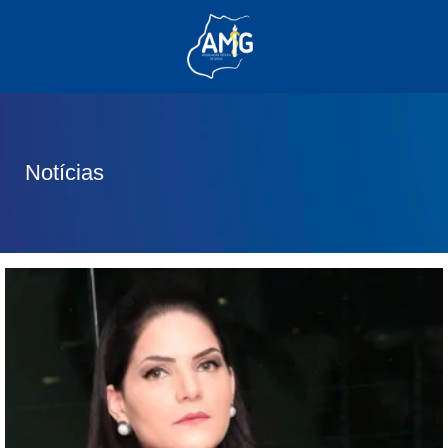
(62) 3285-6111
(62) 99830-0805
contato@adm.amg.org.br
Notícias
Área do Associado