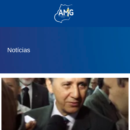
(62) 3285-6111
(62) 99830-0805
contato@adm.amg.org.br
Notícias
Área do Associado