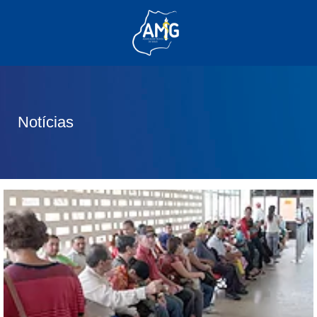
(62) 3285-6111
(62) 99830-0805
contato@adm.amg.org.br
Notícias
Área do Associado