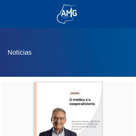
(62) 3285-6111
(62) 99830-0805
contato@adm.amg.org.br
Notícias
Área do Associado