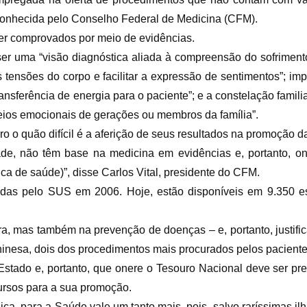
econhecida pelo Conselho Federal de Medicina (CFM).
er comprovados por meio de evidências.
ser uma “visão diagnóstica aliada à compreensão do sofrimen
as tensões do corpo e facilitar a expressão de sentimentos”; im
sferência de energia para o paciente”; e a constelação famili
queios emocionais de gerações ou membros da família”.
ro o quão difícil é a aferição de seus resultados na promoção 
idade, não têm base na medicina em evidências e, portanto, o
ca de saúde)”, disse Carlos Vital, presidente do CFM.
idas pelo SUS em 2006. Hoje, estão disponíveis em 9.350 e
 mas também na prevenção de doenças – e, portanto, justifica
inesa, dois dos procedimentos mais procurados pelos paciente
Estado e, portanto, que onere o Tesouro Nacional deve ser p
ursos para a sua promoção.
ca, para a Saúde vale um tanto mais, pois, salvo raríssimas il