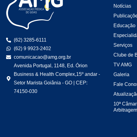
Notícias
Publicaçõ
Educação 
Especiali
(62) 3285-6111
Serviços
(62) 9 9923-2402
Clube de 
comunicacao@amg.org.br
TV AMG
Avenida Portugal, 1148, Ed. Órion
Business & Health Complex,15º andar -
Galeria
Setor Marista Goiânia - GO | CEP:
Fale Cono
74150-030
Atualizaçã
10ª Câmar
Arbitrage