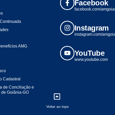
Facebook
facebook.com/amgoia
es
Continuada
Instagram
dades
instagram.com/amgoi
Benefícios AMG
YouTube
www.youtube.com
sco
o Cadastral
a de Conciliação e
m de Goiânia-GO
Voltar ao topo