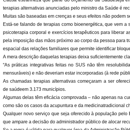
terapias alternativas anunciadas pelo ministro da Saúde é r
Muitas são baseadas em crenças e seus efeitos não podem s
Está-se falando de terapias como bioenergética, que vem a 
psicoterapia corporal e exercícios terapêuticos para liberar 
pela imposição das mãos próximo ao corpo da pessoa para tran
espacial das relações familiares que permite identificar blo
A mera descrição daquelas terapias deixa suficientemente cla
“As práticas integrativas feitas no SUS não têm resolubil
mensuráveis) e não deveriam estar incorporadas (à rede públi
As chamadas terapias alternativas começaram a ser oferec
de saúdeem 3.173 municípios.
Algumas delas têm eficácia comprovada – não apenas na cura,
como são os casos da acupuntura e da medicinatradicional ch
Qualquer novo serviço que seja oferecido à população pelo 
que ampare a decisão do administrador público de alocar rec
Se a regra é válida para qualquer área da Administração Públi