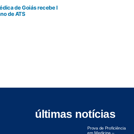
dica de Goiás recebe I
ano de ATS
últimas notícias
Prova de Proficiência
em Medicina –