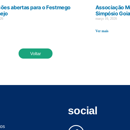
ções abertas para o Festmego
Associação Mé
ejo
Simpósio Goi
026
março 16, 2026
Ver mais
Voltar
social
os