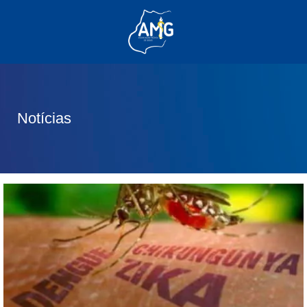
(62) 3285-6111
(62) 99830-0805
contato@adm.amg.org.br
Notícias
Área do Associado