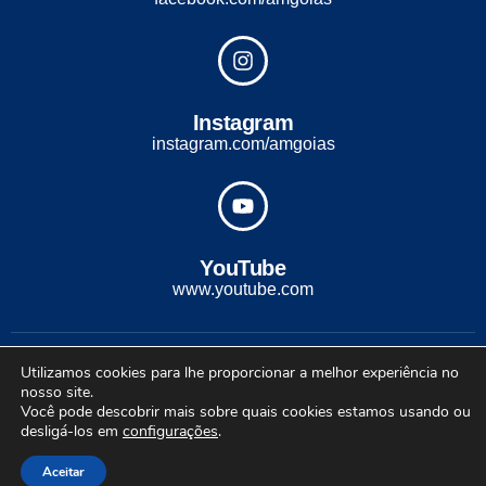
Instagram
instagram.com/amgoias
YouTube
www.youtube.com
2022 - Todos os direitos reservados. Desenvolvido com ♡ por
Utilizamos cookies para lhe proporcionar a melhor experiência no
Conexão Soluções Corporativas
nosso site.
Você pode descobrir mais sobre quais cookies estamos usando ou
desligá-los em
configurações
.
Aceitar