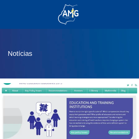
(62) 3285-6111
(62) 99830-0805
contato@adm.amg.org.br
Notícias
Área do Associado