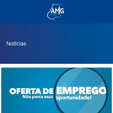
(62) 3285-6111
(62) 99830-0805
contato@adm.amg.org.br
Notícias
Área do Associado