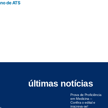
ano de ATS
últimas notícias
Prova de Proficiência
em Medicina –
Confira o edital e
inscreva-se!