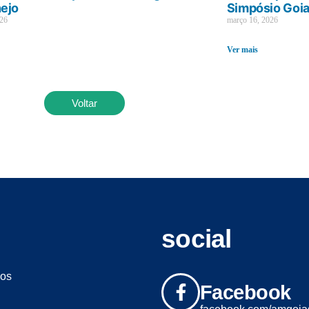
ejo
Simpósio Goi
026
março 16, 2026
Ver mais
Voltar
social
os
Facebook