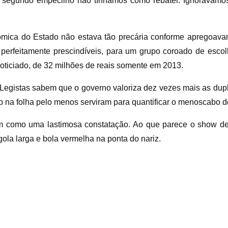
segundo empecilho não tínhamos como rebater. Ignorávamos
mica do Estado não estava tão precária conforme apregoavam
perfeitamente prescindíveis, para um grupo coroado de escolh
noticiado, de 32 milhões de reais somente em 2013.
 Legistas sabem que o governo valoriza dez vezes mais as dupl
cto na folha pelo menos serviram para quantificar o menoscabo 
 sim como uma lastimosa constatação. Ao que parece o show 
a larga e bola vermelha na ponta do nariz.