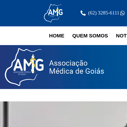
(62) 3285-6111
HOME
QUEM SOMOS
NOT