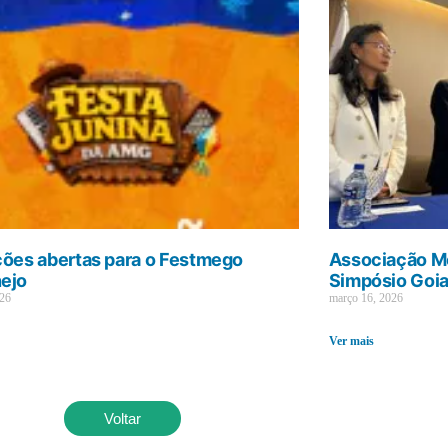
ções abertas para o Festmego
Associação Mé
ejo
Simpósio Goi
026
março 16, 2026
Ver mais
Voltar