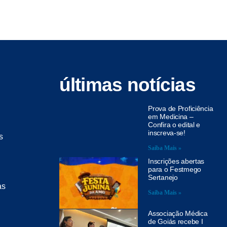
últimas notícias
Prova de Proficiência
em Medicina –
Confira o edital e
inscreva-se!
s
Saiba Mais »
Inscrições abertas
para o Festmego
Sertanejo
as
Saiba Mais »
Associação Médica
de Goiás recebe I