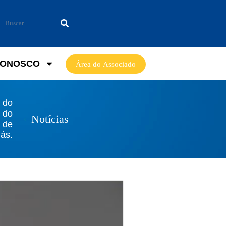
CONOSCO
Área do Associado
 do
 do
Notícias
 de
ás.