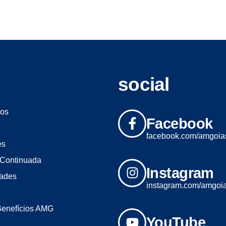
social
os
Facebook
facebook.com/amgoia
es
Continuada
Instagram
dades
instagram.com/amgoi
Benefícios AMG
YouTube