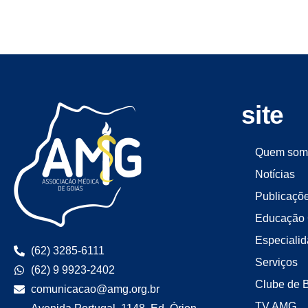
site
Quem som
Notícias
Publicaçõ
Educação 
Especiali
(62) 3285-6111
Serviços
(62) 9 9923-2402
Clube de 
comunicacao@amg.org.br
TV AMG