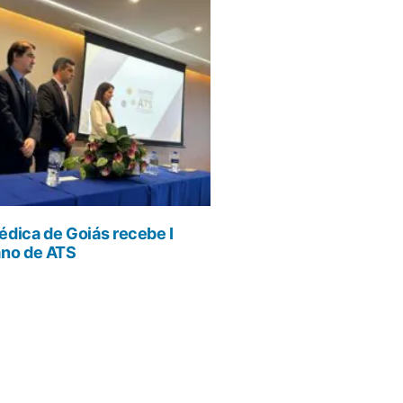
dica de Goiás recebe I
ano de ATS