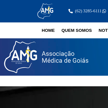
(62) 3285-6111
HOME
QUEM SOMOS
NOT