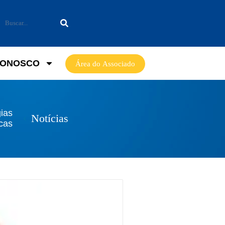
CONOSCO
Área do Associado
gias
Notícias
icas