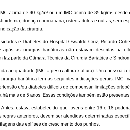
um IMC acima de 40 kg/m² ou um IMC acima de 35 kg/m², desde
islipidemia, doença coronariana, osteo-artrites e outras, sem e
dicação da cirurgia.
esidades e Diabetes do Hospital Oswaldo Cruz, Ricardo Cohe
pós as cirurgias bariátricas não estavam descritas na ult
ém faz parte da Câmara Técnica da Cirurgia Bariátrica e Síndr
vada ao quadrado (IMC = peso / altura x altura). Uma pessoa c
irurgia bariátrica tem as seguintes indicações gerais: IMC m
tensão e/ou diabetes difíceis de compensar, limitações ortopéd
ada há mais de 5 anos. Essas condições também estão presentes
ntes, estava estabelecido que jovens entre 16 e 18 poderia
as regras anteriores, devem ser atendidas determinadas espec
tilagens das epífises de crescimento dos punhos.