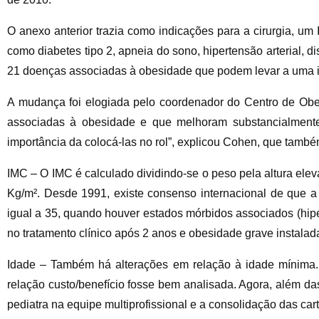
O anexo anterior trazia como indicações para a cirurgia, 
como diabetes tipo 2, apneia do sono, hipertensão arterial, d
21 doenças associadas à obesidade que podem levar a uma in
A mudança foi elogiada pelo coordenador do Centro de Ob
associadas à obesidade e que melhoram substancialmente a
importância da colocá-las no rol”, explicou Cohen, que tamb
IMC – O IMC é calculado dividindo-se o peso pela altura ele
Kg/m². Desde 1991, existe consenso internacional de que a c
igual a 35, quando houver estados mórbidos associados (hiper
no tratamento clínico após 2 anos e obesidade grave instal
Idade – Também há alterações em relação à idade mínima. A
relação custo/benefício fosse bem analisada. Agora, além d
pediatra na equipe multiprofissional e a consolidação das car