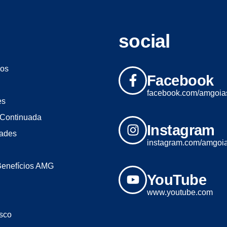
social
os
Facebook
facebook.com/amgoia
es
Continuada
Instagram
dades
instagram.com/amgoi
Benefícios AMG
YouTube
www.youtube.com
sco