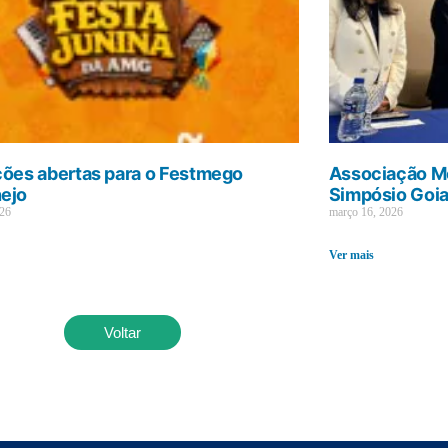
ções abertas para o Festmego
Associação Mé
ejo
Simpósio Goi
026
março 16, 2026
Ver mais
Voltar