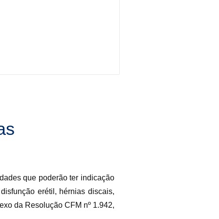
as
idades que poderão ter indicação
sfunção erétil, hérnias discais,
anexo da Resolução CFM nº 1.942,