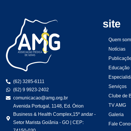
site
Quem som
Notícias
Publicaçõ
Educação 
Especiali
(62) 3285-6111
Serviços
(62) 9 9923-2402
Clube de 
comunicacao@amg.org.br
TV AMG
Avenida Portugal, 1148, Ed. Órion
Business & Health Complex,15º andar -
Galeria
Setor Marista Goiânia - GO | CEP:
Fale Cono
74150-030