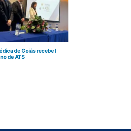
dica de Goiás recebe I
ano de ATS