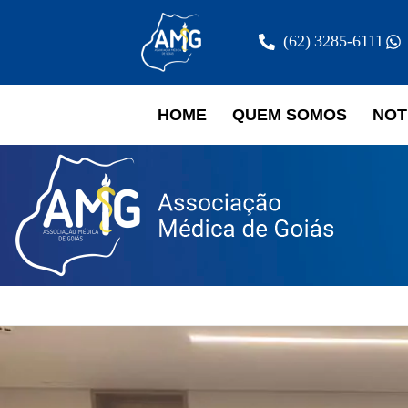
(62) 3285-6111
HOME
QUEM SOMOS
NOT