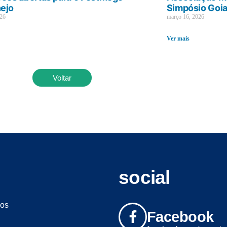
ejo
Simpósio Goi
026
março 16, 2026
Ver mais
Voltar
social
os
Facebook