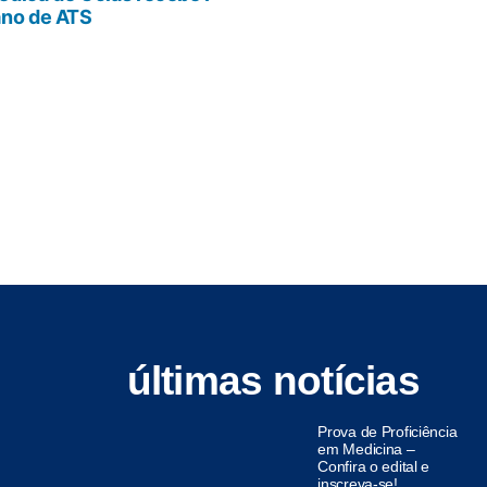
ano de ATS
últimas notícias
Prova de Proficiência
em Medicina –
Confira o edital e
inscreva-se!