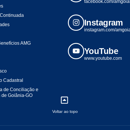
facebook.com/amgoia
es
Continuada
Instagram
dades
instagram.com/amgoi
Benefícios AMG
YouTube
www.youtube.com
sco
o Cadastral
a de Conciliação e
m de Goiânia-GO
Voltar ao topo