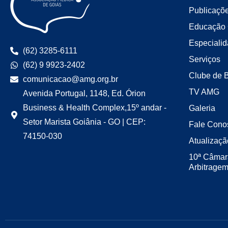
Publicaçõ
Educação 
Especiali
(62) 3285-6111
Serviços
(62) 9 9923-2402
Clube de 
comunicacao@amg.org.br
TV AMG
Avenida Portugal, 1148, Ed. Órion
Business & Health Complex,15º andar -
Galeria
Setor Marista Goiânia - GO | CEP:
Fale Cono
74150-030
Atualizaçã
10ª Câmar
Arbitrage